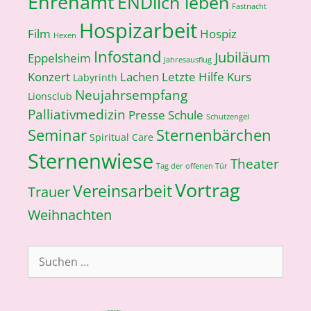
Ehrenamt
ENDlich leben
Fastnacht
Hospizarbeit
Film
Hospiz
Hexen
Infostand
Jubiläum
Eppelsheim
Jahresausflug
Konzert
Lachen
Letzte Hilfe Kurs
Labyrinth
Neujahrsempfang
Lionsclub
Palliativmedizin
Presse
Schule
Schutzengel
Seminar
Sternenbärchen
Spiritual Care
Sternenwiese
Theater
Tag der offenen Tür
Vortrag
Vereinsarbeit
Trauer
Weihnachten
Suchen
nach: