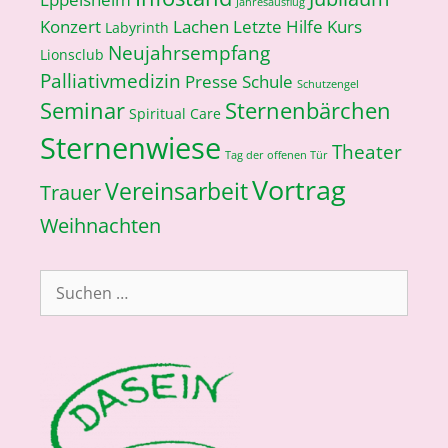
Jahresausflug
Konzert
Lachen
Letzte Hilfe Kurs
Labyrinth
Neujahrsempfang
Lionsclub
Palliativmedizin
Presse
Schule
Schutzengel
Seminar
Sternenbärchen
Spiritual Care
Sternenwiese
Theater
Tag der offenen Tür
Vortrag
Vereinsarbeit
Trauer
Weihnachten
Suchen
nach: