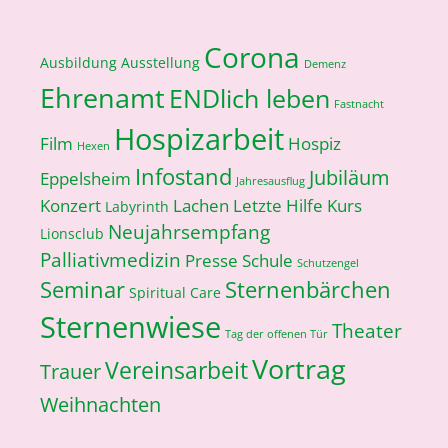
Corona
Ausbildung
Ausstellung
Demenz
Ehrenamt
ENDlich leben
Fastnacht
Hospizarbeit
Film
Hospiz
Hexen
Infostand
Jubiläum
Eppelsheim
Jahresausflug
Konzert
Lachen
Letzte Hilfe Kurs
Labyrinth
Neujahrsempfang
Lionsclub
Palliativmedizin
Presse
Schule
Schutzengel
Seminar
Sternenbärchen
Spiritual Care
Sternenwiese
Theater
Tag der offenen Tür
Vortrag
Vereinsarbeit
Trauer
Weihnachten