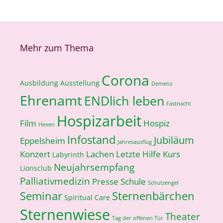
Mehr zum Thema
Corona
Ausbildung
Ausstellung
Demenz
Ehrenamt
ENDlich leben
Fastnacht
Hospizarbeit
Film
Hospiz
Hexen
Infostand
Jubiläum
Eppelsheim
Jahresausflug
Konzert
Lachen
Letzte Hilfe Kurs
Labyrinth
Neujahrsempfang
Lionsclub
Palliativmedizin
Presse
Schule
Schutzengel
Seminar
Sternenbärchen
Spiritual Care
Sternenwiese
Theater
Tag der offenen Tür