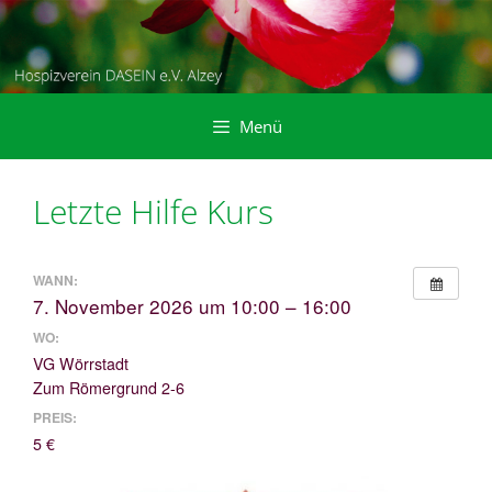
Zum
Inhalt
springen
Menü
Letzte Hilfe Kurs
WANN:
7. November 2026 um 10:00 – 16:00
WO:
VG Wörrstadt
Zum Römergrund 2-6
PREIS:
5 €