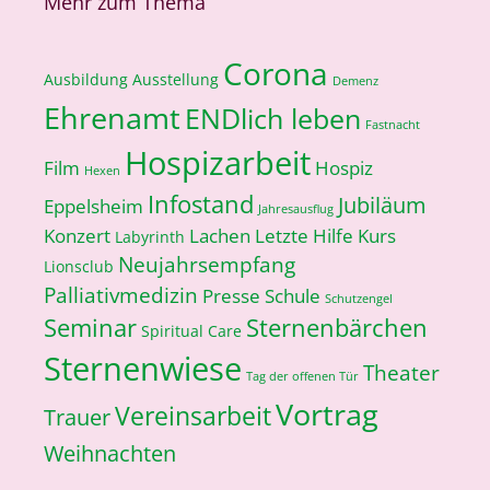
Mehr zum Thema
Corona
Ausbildung
Ausstellung
Demenz
Ehrenamt
ENDlich leben
Fastnacht
Hospizarbeit
Film
Hospiz
Hexen
Infostand
Jubiläum
Eppelsheim
Jahresausflug
Konzert
Lachen
Letzte Hilfe Kurs
Labyrinth
Neujahrsempfang
Lionsclub
Palliativmedizin
Presse
Schule
Schutzengel
Seminar
Sternenbärchen
Spiritual Care
Sternenwiese
Theater
Tag der offenen Tür
Vortrag
Vereinsarbeit
Trauer
Weihnachten