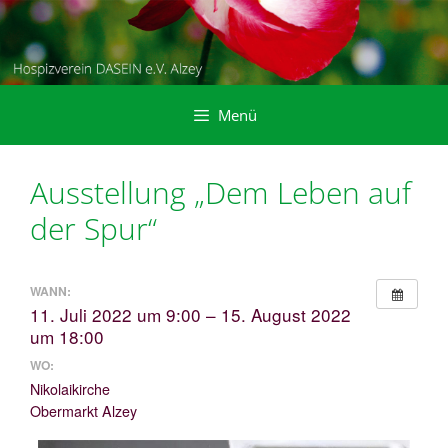
Zum
Inhalt
springen
Menü
Ausstellung „Dem Leben auf
der Spur“
WANN:
11. Juli 2022 um 9:00 – 15. August 2022
um 18:00
WO:
Nikolaikirche
Obermarkt Alzey